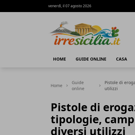
venerdì, il 07 agosto 2026
irresicilia.it
HOME
GUIDE ONLINE
CASA
Guide
Pistole di erog
Home
online
utilizzi
Pistole di eroga
tipologie, camp
diversi utilizzi