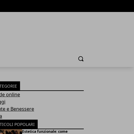
Cerca
TEGORIE
de online
ggi
ute e Benessere
a
TICOLI POPOLARI
Estetica funzionale: come