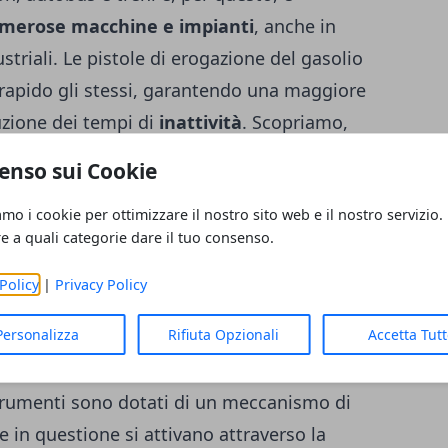
merose macchine e impianti
, anche in
striali. Le pistole di erogazione del gasolio
rapido gli stessi, garantendo una maggiore
uzione dei tempi di
inattività
. Scopriamo,
osa serve sapere nel dettaglio sui campi di
enso sui Cookie
erogazione del
gasolio
e sui campi di
amo i cookie per ottimizzare il nostro sito web e il nostro servizio.
re a quali categorie dare il tuo consenso.
gasolio: ecco cosa serve sapere al riguardo
Policy
|
Privacy Policy
logie sul mercato di pistole per gasolio.
Personalizza
Rifiuta Opzionali
Accetta Tut
zionalità in grado di adattarsi al meglio
zione
e
applicazioni
. Tra queste, troviamo
strumenti sono dotati di un meccanismo di
 in questione si attivano attraverso la