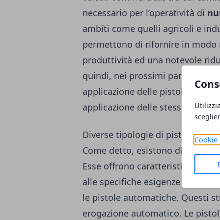
necessario per l’operatività di
nu
ambiti come quelli agricoli e indu
permettono di rifornire in modo 
produttività ed una notevole rid
quindi, nei prossimi paragrafi, c
Cons
applicazione delle pistole per l’
Utilizzi
applicazione delle stesse.
sceglie
Diverse tipologie di pistole per 
Cookie 
Come detto, esistono diverse tipo
Esse offrono caratteristiche e fun
alle specifiche esigenze di
eroga
le pistole automatiche. Questi 
erogazione automatico. Le pistole