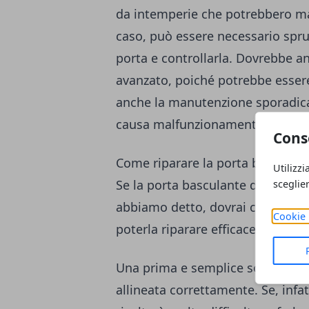
da intemperie che potrebbero man
caso, può essere necessario spruz
porta e controllarla. Dovrebbe an
avanzato, poiché potrebbe essere 
anche la manutenzione sporadica
causa malfunzionamenti della po
Cons
Come riparare la porta basculant
Utilizzi
Se la porta basculante del tuo ga
sceglie
abbiamo detto, dovrai capire qual
Cookie 
poterla riparare efficacemente.
Una prima e semplice soluzione da
allineata correttamente. Se, infatt