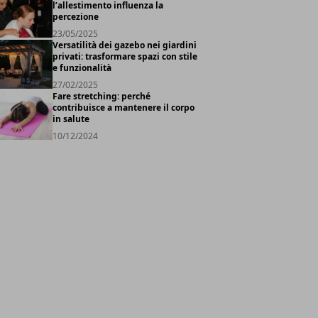
l’allestimento influenza la
percezione
23/05/2025
Versatilità dei gazebo nei giardini
privati: trasformare spazi con stile
e funzionalità
27/02/2025
Fare stretching: perché
contribuisce a mantenere il corpo
in salute
10/12/2024