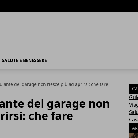
SALUTE E BENESSERE
ulante del garage non riesce più ad aprirsi: che fare
CA
Gui
lante del garage non
Via
rirsi: che fare
Sal
Cas
AR