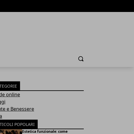
Cerca
TEGORIE
de online
ggi
ute e Benessere
a
TICOLI POPOLARI
Estetica funzionale: come