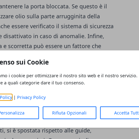
tenere la porta bloccata. Se questo è il
zare olio sulla parte arrugginita della
che essere verificato il sistema di sicurezza
disattivato in caso di anomalie. Infine,
 e scorretta può essere un fattore che
rta basculante del garage.
enso sui Cookie
e del garage
amo i cookie per ottimizzare il nostro sito web e il nostro servizio.
rage non riesce più ad aprirsi, come
re a quali categorie dare il tuo consenso.
i sono i problemi che hai di fronte per
Policy
|
Privacy Policy
Personalizza
Rifiuta Opzionali
Accetta Tut
 provare è verificare se la porta è
i, si è spostata rispetto alle guide,