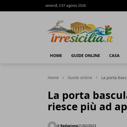
venerdì, il 07 agosto 2026
irresicilia.it
HOME
GUIDE ONLINE
CASA
Home
Guide online
La porta basc
La porta bascu
riesce più ad ap
di
Redazione
21/02/2023