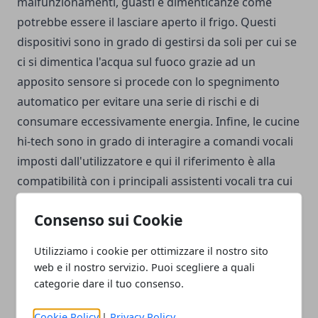
malfunzionamenti, guasti e dimenticanze come
potrebbe essere il lasciare aperto il frigo. Questi
dispositivi sono in grado di gestirsi da soli per cui se
ci si dimentica l'acqua sul fuoco grazie ad un
apposito sensore si procede con lo spegnimento
automatico per evitare una serie di rischi e di
consumare eccessivamente energia. Infine, le cucine
hi-tech sono in grado di interagire a comandi vocali
imposti dall'utilizzatore e qui il riferimento è alla
compatibilità con i principali assistenti vocali tra cui
Alexa e Google Assistant.
Consenso sui Cookie
Utilizziamo i cookie per ottimizzare il nostro sito
web e il nostro servizio. Puoi scegliere a quali
categorie dare il tuo consenso.
Facebook
Twitter
Whatsapp
Cookie Policy
|
Privacy Policy