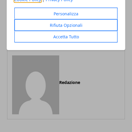
Personalizza
Articolo Precedente
Articolo Successivo
Rifiuta Opzionali
Perché Evitare il Fai-Da-Te
Guida all'Acquisto di Porte
con una Porta Bloccata
Blindate: Consigli
Accetta Tutto
Redazione